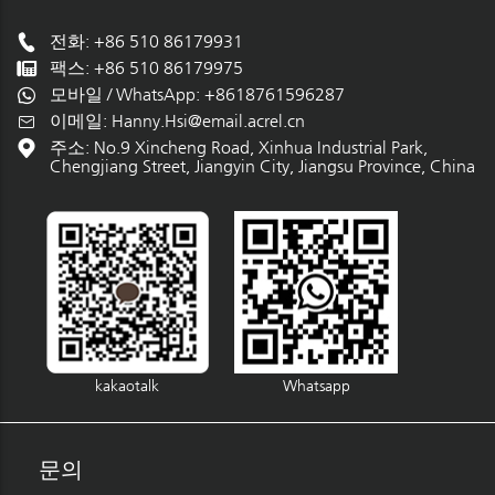
전화: +86 510 86179931
팩스: +86 510 86179975
모바일 / WhatsApp:
+8618761596287
이메일:
Hanny.Hsi@email.acrel.cn
주소: No.9 Xincheng Road, Xinhua Industrial Park,
Chengjiang Street, Jiangyin City, Jiangsu Province, China
kakaotalk
Whatsapp
문의